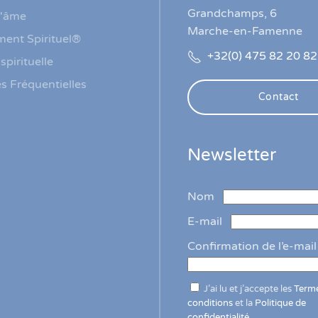
Grandchamps, 6
l'âme
Marche-en-Famenne
ment Spirituel®
+32(0) 475 82 20 82
spirituelle
s Fréquentielles
Contact
Newsletter
Nom
E-mail
Confirmation de l’e-mail
J’ai lu et j’accepte les
Terme
conditions
et la
Politique de
confidentialité