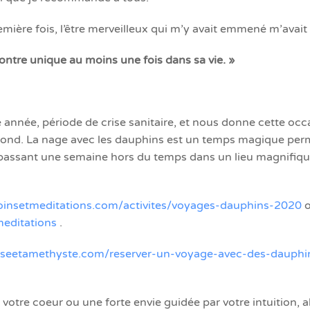
mière fois, l’être merveilleux qui m’y avait emmené m’avait f
ontre unique au moins une fois dans sa vie. »
 année, période de crise sanitaire, et nous donne cette oc
rofond. La nage avec les dauphins est un temps magique per
n passant une semaine hors du temps dans un lieu magnifiq
oinsetmeditations.com/activites/voyages-dauphins-2020
o
meditations
.
iseetamethyste.com/reserver-un-voyage-avec-des-dauphi
 votre coeur ou une forte envie guidée par votre intuition, al