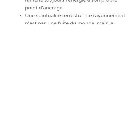
point d'ancrage.
Une spiritualité terrestre : Le rayonnement
n'est pas une fuite du monde, mais la
capacité d'y générer de la joie et de la paix,
les deux pieds solidement ancrés dans la
matière.
Infinie gratitude,
Solas Cearta
Prochain article : Article 1 - la fin de la quête :
devenir la source de son propre amour.
Flux RSS