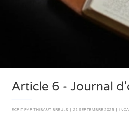
Article 6 - Journal d
ÉCRIT PAR
THIBAUT BREULS
|
21 SEPTEMBRE 2025
|
INC