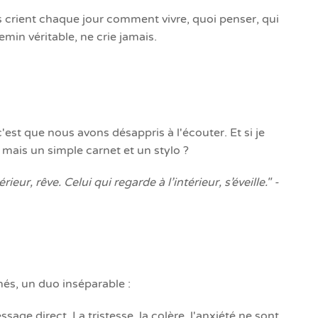
us crient chaque jour comment vivre, quoi penser, qui
min véritable, ne crie jamais.
'est que nous avons désappris à l'écouter. Et si je
 mais un simple carnet et un stylo ?
r, rêve. Celui qui regarde à l’intérieur, s’éveille." -
és, un duo inséparable :
ge direct. La tristesse, la colère, l'anxiété ne sont