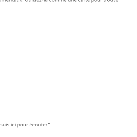
damentaux. Utilisez-la comme une carte pour trouver
suis ici pour écouter."