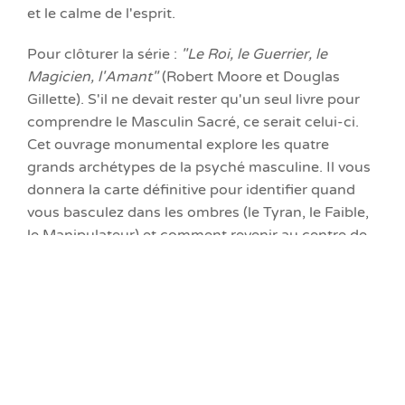
et le calme de l'esprit.
Pour clôturer la série :
"Le Roi, le Guerrier, le
Magicien, l'Amant"
(Robert Moore et Douglas
Gillette). S'il ne devait rester qu'un seul livre pour
comprendre le Masculin Sacré, ce serait celui-ci.
Cet ouvrage monumental explore les quatre
grands archétypes de la psyché masculine. Il vous
donnera la carte définitive pour identifier quand
vous basculez dans les ombres (le Tyran, le Faible,
le Manipulateur) et comment revenir au centre de
votre propre trône.
L'essence de l'article
L'illusion spirituelle
: L'éveil ne consiste pas